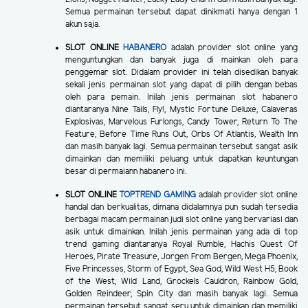
Semua permainan tersebut dapat dinikmati hanya dengan 1
akun saja.
SLOT ONLINE
HABANERO
adalah provider slot online yang
menguntungkan dan banyak juga di mainkan oleh para
penggemar slot. Didalam provider ini telah disedikan banyak
sekali jenis permainan slot yang dapat di pilih dengan bebas
oleh para pemain. Inilah jenis permainan slot habanero
diantaranya Nine Tails, Fly!, Mystic Fortune Deluxe, Calaveras
Explosivas, Marvelous Furlongs, Candy Tower, Return To The
Feature, Before Time Runs Out, Orbs Of Atlantis, Wealth Inn
dan masih banyak lagi. Semua permainan tersebut sangat asik
dimainkan dan memiliki peluang untuk dapatkan keuntungan
besar di permaiann habanero ini.
SLOT ONLINE
TOPTREND GAMING
adalah provider slot online
handal dan berkualitas, dimana didalamnya pun sudah tersedia
berbagai macam permainan judi slot online yang bervariasi dan
asik untuk dimainkan. Inilah jenis permainan yang ada di top
trend gaming diantaranya Royal Rumble, Hachis Quest Of
Heroes, Pirate Treasure, Jorgen From Bergen, Mega Phoenix,
Five Princesses, Storm of Egypt, Sea God, Wild West H5, Book
of the West, Wild Land, Grockels Cauldron, Rainbow Gold,
Golden Reindeer, Spin City dan masih banyak lagi. Semua
permainan tersebut sangat seru untuk dimainkan dan memiliki