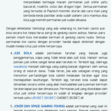
menyediakan berbagai macam permainan judi online yaitu
baccarat, roulette, sicbo dan dragon tiger. Semua permainan
yang tersedia di Playtech memiliki aturan dan cara main yang
berbeda-beda pastikan anda sudah pahami cara mainnya atau
bisa juga memilih permainan judi sudah dikuasai.
Dengan kehebatan teknologi yang ada sekarang ini, bermain casino pun
bisa secara live tanpa harus pergi ke gedung casino aslinya. Namun, para
pemain masih bisa merasakan bermain di gedung casino nyata. Semua
permainan live casino dengan provider handal dapat dinikmati dengan
mudah melalui situs judi online terpercaya.
JUDI BOLA
adalah permainan taruhan yang banyak juga
penggemarnya, siapa yang tidak kenal akan judi bola. Hampir semua
pemain judi online sangat kenal akan taruhan ini. Terlebih lagi, olahraga
sepakbola
menjadi olahraga yang paling banyak digemari oleh semua
orang di seluruh dunia. Tidak heran, jika ada sebagian orang yang
menonton pertandingan bola sambil melakukan taruhan agar bisa
mendapatkan keuntungan. Terlebih lagi, taruhan bola sudah dapat
dimainkan secara online yang akan memudahkan para pemain bermain
taruhan kapan pun dan dimana pun. Permainan judi yang disediakan oleh
situs judi online terpercaya ini sudah di lengkapi dengan provider
terbaik yaitu
UBOBET
,
SBOBET
, CMDBET, IBCBET, dll
JOKER DAN SPADE GAMING FISHING
adalah permainan yang saat ini
tengah booming juga dikalangan para pemain. Banyak pemain yang