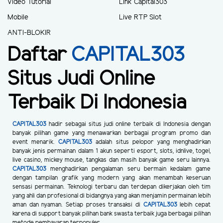
Video Tutorial
Link Capital303
Mobile
Live RTP Slot
ANTI-BLOKIR
Daftar
CAPITAL303
Situs Judi Online
Terbaik Di Indonesia
CAPITAL303
hadir sebagai situs judi online terbaik di Indonesia dengan
banyak pilihan game yang menawarkan berbagai program promo dan
event menarik.
CAPITAL303
adalah situs pelopor yang menghadirkan
banyak jenis permainan dalam 1 akun seperti esport, slots, idnlive, togel,
live casino, mickey mouse, tangkas dan masih banyak game seru lainnya.
CAPITAL303
menghadirkan pengalaman seru bermain kedalam game
dengan tampilan grafik yang modern yang akan menambah keseruan
sensasi permainan. Teknologi terbaru dan terdepan dikerjakan oleh tim
yang ahli dan profesional di bidangnya yang akan menjamin permainan lebih
aman dan nyaman. Setiap proses transaksi di
CAPITAL303
lebih cepat
karena di support banyak pilihan bank swasta terbaik juga berbagai pilihan
metode pembayaran terpopuler.