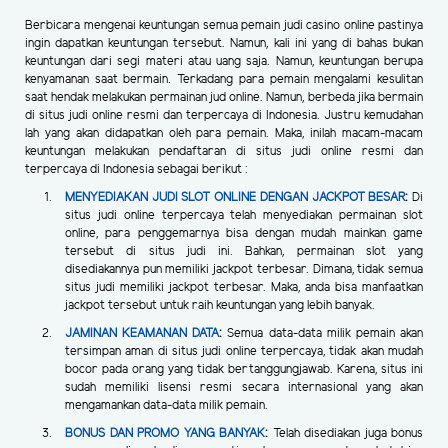
Berbicara mengenai keuntungan semua pemain judi casino online pastinya
ingin dapatkan keuntungan tersebut. Namun, kali ini yang di bahas bukan
keuntungan dari segi materi atau uang saja. Namun, keuntungan berupa
kenyamanan saat bermain. Terkadang para pemain mengalami kesulitan
saat hendak melakukan permainan jud online. Namun, berbeda jika bermain
di situs judi online resmi dan terpercaya di Indonesia. Justru kemudahan
lah yang akan didapatkan oleh para pemain. Maka, inilah macam-macam
keuntungan melakukan pendaftaran di situs judi online resmi dan
terpercaya di Indonesia sebagai berikut :
MENYEDIAKAN JUDI SLOT ONLINE DENGAN JACKPOT BESAR
:
Di
situs judi online terpercaya telah menyediakan permainan slot
online, para penggemarnya bisa dengan mudah mainkan game
tersebut di situs judi ini. Bahkan, permainan slot yang
disediakannya pun memiliki jackpot terbesar. Dimana, tidak semua
situs judi memiliki jackpot terbesar. Maka, anda bisa manfaatkan
jackpot tersebut untuk raih keuntungan yang lebih banyak.
JAMINAN KEAMANAN DATA
:
Semua data-data milik pemain akan
tersimpan aman di situs judi online terpercaya, tidak akan mudah
bocor pada orang yang tidak bertanggungjawab. Karena, situs ini
sudah memiliki lisensi resmi secara internasional yang akan
mengamankan data-data milik pemain.
BONUS DAN PROMO YANG BANYAK
:
Telah disediakan juga bonus