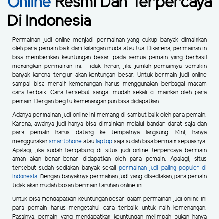
Online
Resmi Dan Terpercaya
Di Indonesia
Permainan judi online menjadi permainan yang cukup banyak dimainkan
oleh para pemain baik dari kalangan muda atau tua. Dikarena, permainan in
bisa memberikan keuntungan besar pada semua pemain yang berhasil
menangkan permainan ini. Tidak heran, jika jumlah pemainnya semakin
banyak karena tergiur akan kentungan besar. Untuk bermain judi online
sampai bisa meraih kemenangan harus menggunakan berbagai macam
cara terbaik. Cara tersebut sangat mudah sekali di mainkan oleh para
pemain. Dengan begitu kemenangan pun bisa didapatkan.
Adanya permainan judi online ini memang di sambut baik oleh para pemain.
Karena, awalnya judi hanya bisa dimainkan melalui bandar darat saja dan
para pemain harus datang ke tempatnya langsung. Kini, hanya
menggunakan
smartphone
atau
laptop
saja sudah bisa bermain sepuasnya.
Apalagi, jika sudah bergabung di situs judi online terpercaya bermain
aman akan benar-benar didapatkan oleh para pemain. Apalagi, situs
tersebut sudah sediakan banyak sekali
permainan judi paling populer di
Indonesia
. Dengan banyaknya permainan judi yang disediakan, para pemain
tidak akan mudah bosan bermain taruhan online ini.
Untuk bisa mendapatkan keuntungan besar dalam permainan judi online ini
para pemain harus mengetahui cara terbaik untuk raih kemenangan.
Pasalnya, pemain yang mendapatkan keuntungan melimpah bukan hanya