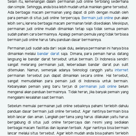
Selain itu, kemenangan dalam permainan judi online terbilang sederhana
dan simple. Sehingga, anda bisa lebih mudah untuk mainkan game tersebut.
Ada berbagai macam permainan yang dapat di pilih dengan mudah oleh
para pemain di situs judi online terpercaya.
Bermain judi online
pun akan
lebih seru, karena berbagai macam permainan telah disediakan. Meskipun,
permainan judi online mudah dimainkan tetap saja tidak semua pemain
sudah paham cara bermainnya. Apalagi pemain pemula yang tidak terbiasa
bermain judi online harus tahu panduan dasar bermainnya.
Permainan judi sudah ada dari sejak dulu, awlanya permainan ini hanya bisa
dimainkan melalui
bandar darat
saja. Dimana, para pemain harus datang
langsung ke bandar darat tersebut untuk bermain. Di Indonesia sendiri
sangat melarang permainan judi, keberadaan bandar darat pun sulit
ditemukan. Namun, semenjak adanya teknologi canggih yaitu
internet
permainan tersebut pun dapat dimainkan secara online. Hal tersebut,
sangat memudahkan para pemain judi di Indonesia untuk bermain.
Kebanyakan pemain yang baru terjun di
permainan judi online
belum
mengenal akan panduan bermainnya. Tidak heran, jika banyak pemain yang
mengalami kesalahan saat bermain.
Sebelum memulai permainan judi online sebaiknya pahami terlebih dahulu
panduan dasar bermain judi online tersebut. Agar nantinya bermain bisa
lebih lancar dan aman. Langkah pertama yang harus dilakukan yaitu harus
bergabung di situs judi online terpercaya dan resmi yang sediakan
berbagai macam fasilitas dan layanan terbaik. Agar nantinya bisa bermain
lancar melalui situs tersebut. Agar lebih mudah anda bisa pahami terlebih