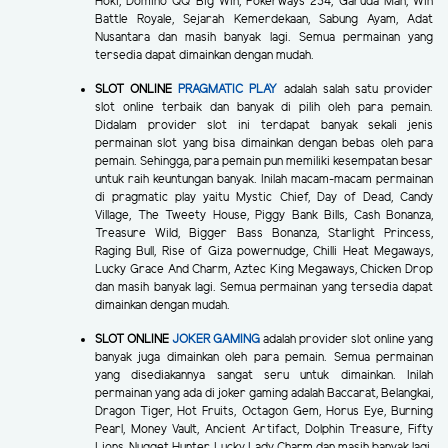
Hoki, Domino QQ Big Win, Pokerways 234, Garuda Man, Win
Battle Royale, Sejarah Kemerdekaan, Sabung Ayam, Adat
Nusantara dan masih banyak lagi. Semua permainan yang
tersedia dapat dimainkan dengan mudah.
SLOT ONLINE
PRAGMATIC PLAY
adalah salah satu provider
slot online terbaik dan banyak di pilih oleh para pemain.
Didalam provider slot ini terdapat banyak sekali jenis
permainan slot yang bisa dimainkan dengan bebas oleh para
pemain. Sehingga, para pemain pun memiliki kesempatan besar
untuk raih keuntungan banyak. Inilah macam-macam permainan
di pragmatic play yaitu Mystic Chief, Day of Dead, Candy
Village, The Tweety House, Piggy Bank Bills, Cash Bonanza,
Treasure Wild, Bigger Bass Bonanza, Starlight Princess,
Raging Bull, Rise of Giza powernudge, Chilli Heat Megaways,
Lucky Grace And Charm, Aztec King Megaways, Chicken Drop
dan masih banyak lagi. Semua permainan yang tersedia dapat
dimainkan dengan mudah.
SLOT ONLINE
JOKER GAMING
adalah provider slot online yang
banyak juga dimainkan oleh para pemain. Semua permainan
yang disediakannya sangat seru untuk dimainkan. Inilah
permainan yang ada di joker gaming adalah Baccarat, Belangkai,
Dragon Tiger, Hot Fruits, Octagon Gem, Horus Eye, Burning
Pearl, Money Vault, Ancient Artifact, Dolphin Treasure, Fifty
Lions, Nugget Hunter, Lucky Lady Charm dan masih banyak lagi.