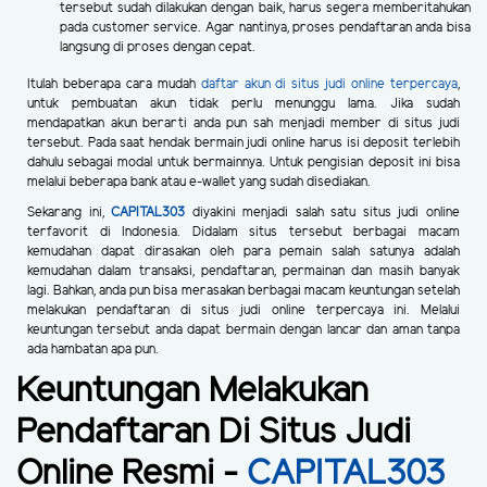
tersebut sudah dilakukan dengan baik, harus segera memberitahukan
pada customer service. Agar nantinya, proses pendaftaran anda bisa
langsung di proses dengan cepat.
Itulah beberapa cara mudah
daftar akun di situs judi online terpercaya
,
untuk pembuatan akun tidak perlu menunggu lama. Jika sudah
mendapatkan akun berarti anda pun sah menjadi member di situs judi
tersebut. Pada saat hendak bermain judi online harus isi deposit terlebih
dahulu sebagai modal untuk bermainnya. Untuk pengisian deposit ini bisa
melalui beberapa bank atau e-wallet yang sudah disediakan.
Sekarang ini,
CAPITAL303
diyakini menjadi salah satu situs judi online
terfavorit di Indonesia. Didalam situs tersebut berbagai macam
kemudahan dapat dirasakan oleh para pemain salah satunya adalah
kemudahan dalam transaksi, pendaftaran, permainan dan masih banyak
lagi. Bahkan, anda pun bisa merasakan berbagai macam keuntungan setelah
melakukan pendaftaran di situs judi online terpercaya ini. Melalui
keuntungan tersebut anda dapat bermain dengan lancar dan aman tanpa
ada hambatan apa pun.
Keuntungan Melakukan
Pendaftaran Di Situs Judi
Online Resmi -
CAPITAL303