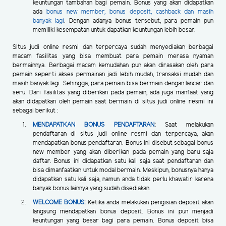
keuntungan tambahan bagi pemain. Bonus yang akan didapatkan
ada
bonus new member, bonus deposit, cashback dan masih
banyak lagi
. Dengan adanya bonus tersebut, para pemain pun
memiliki kesempatan untuk dapatkan keuntungan lebih besar.
Situs judi online resmi dan terpercaya sudah menyediakan berbagai
macam fasilitas yang bisa membuat para pemain merasa nyaman
bermainnya. Berbagai macam kemudahan pun akan dirasakan oleh para
pemain seperti akses permainan jadi lebih mudah, transaksi mudah dan
masih banyak lagi. Sehingga, para pemain bisa bermain dengan lancar dan
seru. Dari fasilitas yang diberikan pada pemain, ada juga manfaat yang
akan didapatkan oleh pemain saat bermain di situs judi online resmi ini
sebagai berikut :
MENDAPATKAN BONUS PENDAFTARAN
:
Saat melakukan
pendaftaran di situs judi online resmi dan terpercaya, akan
mendapatkan bonus pendaftaran. Bonus ini disebut sebagai bonus
new member yang akan diberikan pada pemain yang baru saja
daftar. Bonus ini didapatkan satu kali saja saat pendaftaran dan
bisa dimanfaatkan untuk modal bermain. Meskipun, bonusnya hanya
didapatkan satu kali saja, namun anda tidak perlu khawatir karena
banyak bonus lainnya yang sudah disediakan.
WELCOME BONUS
:
Ketika anda melakukan pengisian deposit akan
langsung mendapatkan bonus deposit. Bonus ini pun menjadi
keuntungan yang besar bagi para pemain. Bonus deposit bisa