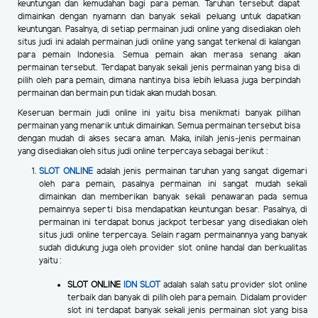
keuntungan dan kemudahan bagi para peman. Taruhan tersebut dapat
dimainkan dengan nyamann dan banyak sekali peluang untuk dapatkan
keuntungan. Pasalnya, di setiap permainan judi online yang disediakan oleh
situs judi ini adalah permainan judi online yang sangat terkenal di kalangan
para pemain Indonesia. Semua pemain akan merasa senang akan
permainan tersebut. Terdapat banyak sekali jenis permainan yang bisa di
pilih oleh para pemain, dimana nantinya bisa lebih leluasa juga berpindah
permainan dan bermain pun tidak akan mudah bosan.
Keseruan bermain judi online ini yaitu bisa menikmati banyak pilihan
permainan yang menarik untuk dimainkan. Semua permainan tersebut bisa
dengan mudah di akses secara aman. Maka, inilah jenis-jenis permainan
yang disediakan oleh situs judi online terpercaya sebagai berikut :
SLOT ONLINE
adalah jenis permainan taruhan yang sangat digemari
oleh para pemain, pasalnya permainan ini sangat mudah sekali
dimainkan dan memberikan banyak sekali penawaran pada semua
pemainnya seperti bisa mendapatkan keuntungan besar. Pasalnya, di
permainan ini terdapat bonus jackpot terbesar yang disediakan oleh
situs judi online terpercaya. Selain ragam permainannya yang banyak
sudah didukung juga oleh provider slot online handal dan berkualitas
yaitu :
SLOT ONLINE
IDN SLOT
adalah salah satu provider slot online
terbaik dan banyak di pilih oleh para pemain. Didalam provider
slot ini terdapat banyak sekali jenis permainan slot yang bisa