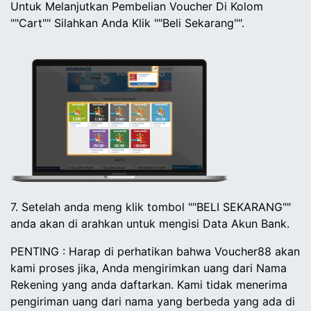
Untuk Melanjutkan Pembelian Voucher Di Kolom
""Cart"" Silahkan Anda Klik ""Beli Sekarang"".
7. Setelah anda meng klik tombol ""BELI SEKARANG""
anda akan di arahkan untuk mengisi Data Akun Bank.
PENTING : Harap di perhatikan bahwa Voucher88 akan
kami proses jika, Anda mengirimkan uang dari Nama
Rekening yang anda daftarkan. Kami tidak menerima
pengiriman uang dari nama yang berbeda yang ada di