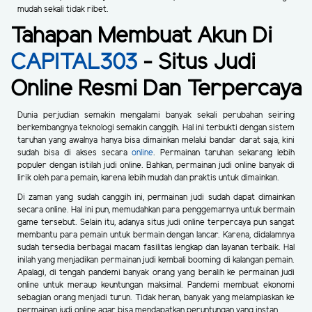
mudah sekali tidak ribet.
Tahapan Membuat Akun Di
CAPITAL303
- Situs Judi
Online Resmi Dan Terpercaya
Dunia perjudian semakin mengalami banyak sekali perubahan seiring
berkembangnya teknologi semakin canggih. Hal ini terbukti dengan sistem
taruhan yang awalnya hanya bisa dimainkan melalui bandar darat saja, kini
sudah bisa di akses secara
online
. Permainan taruhan sekarang lebih
populer dengan istilah judi online. Bahkan, permainan judi online banyak di
lirik oleh para pemain, karena lebih mudah dan praktis untuk dimainkan.
Di zaman yang sudah canggih ini, permainan judi sudah dapat dimainkan
secara online. Hal ini pun, memudahkan para penggemarnya untuk bermain
game tersebut. Selain itu, adanya situs judi online terpercaya pun sangat
membantu para pemain untuk bermain dengan lancar. Karena, didalamnya
sudah tersedia berbagai macam fasilitas lengkap dan layanan terbaik. Hal
inilah yang menjadikan permainan judi kembali booming di kalangan pemain.
Apalagi, di tengah pandemi banyak orang yang beralih ke permainan judi
online untuk meraup keuntungan maksimal. Pandemi membuat ekonomi
sebagian orang menjadi turun. Tidak heran, banyak yang melampiaskan ke
permainan judi online agar bisa mendapatkan peruntungan yang instan.