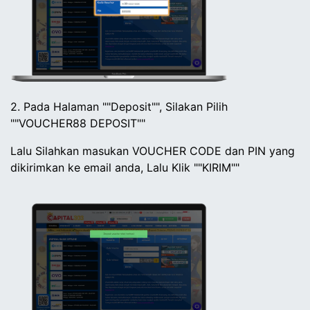
2. Pada Halaman ""Deposit"", Silakan Pilih
""VOUCHER88 DEPOSIT""
Lalu Silahkan masukan VOUCHER CODE dan PIN yang
dikirimkan ke email anda, Lalu Klik ""KIRIM""