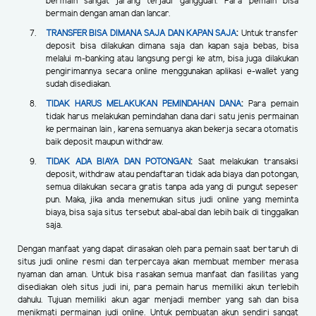
bermain sangat jarang terjadi gangguan. Para pemain bisa
bermain dengan aman dan lancar.
TRANSFER BISA DIMANA SAJA DAN KAPAN SAJA
:
Untuk transfer
deposit bisa dilakukan dimana saja dan kapan saja bebas, bisa
melalui m-banking atau langsung pergi ke atm, bisa juga dilakukan
pengirimannya secara online menggunakan aplikasi e-wallet yang
sudah disediakan.
TIDAK HARUS MELAKUKAN PEMINDAHAN DANA
:
Para pemain
tidak harus melakukan pemindahan dana dari satu jenis permainan
ke permainan lain , karena semuanya akan bekerja secara otomatis
baik deposit maupun withdraw.
TIDAK ADA BIAYA DAN POTONGAN
:
Saat melakukan transaksi
deposit, withdraw atau pendaftaran tidak ada biaya dan potongan,
semua dilakukan secara gratis tanpa ada yang di pungut sepeser
pun. Maka, jika anda menemukan situs judi online yang meminta
biaya, bisa saja situs tersebut abal-abal dan lebih baik di tinggalkan
saja.
Dengan manfaat yang dapat dirasakan oleh para pemain saat bertaruh di
situs judi online resmi dan terpercaya akan membuat member merasa
nyaman dan aman. Untuk bisa rasakan semua manfaat dan fasilitas yang
disediakan oleh situs judi ini, para pemain harus memiliki akun terlebih
dahulu. Tujuan memiliki akun agar menjadi member yang sah dan bisa
menikmati permainan judi online. Untuk pembuatan akun sendiri sangat