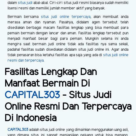
dalam
situs judi
abal-abal. Ciri-ciri situs judi resmi biasanya sudah memiliki
lisensi resmi dan memiliki jumlah member aktif yang banyak.
Bermain bersama
situs judi online terpercaya
, akan membuat anda
merasa aman dan nyaman. Pasalnya, didalam agen tersebut telah
disediakan berbagai macam fasilitas lengkap yang bisa membuat para
pemain bermain dengan lancar dan aman. Fasilitas lengkap tersebut pun
menjadi manfaat besar bagi para pemain. Mungkin selama ini anda
mengira saat bermain judi online tidak ada fasilitas nya sama sekali,
padahal fasilitas sudah disediakan didalam situs judi online ini. Agar anda
tidak penasaran bisa ketahui fasilitas apa saja yang ada di
situs judi online
resmi dan terpercaya.
Fasilitas Lengkap Dan
Manfaat Bermain Di
CAPITAL303
- Situs Judi
Online Resmi Dan Terpercaya
Di Indonesia
CAPITAL303
adalah situs judi online yang dimainkan menggunakan uang asli,
yang dimana situs ini sangat menjanjikan peluang untuk bisa menang.