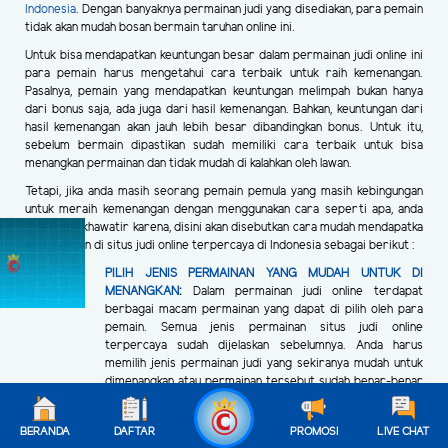
Indonesia
. Dengan banyaknya permainan judi yang disediakan, para pemain
tidak akan mudah bosan bermain taruhan online ini.
Untuk bisa mendapatkan keuntungan besar dalam permainan judi online ini
para pemain harus mengetahui cara terbaik untuk raih kemenangan.
Pasalnya, pemain yang mendapatkan keuntungan melimpah bukan hanya
dari bonus saja, ada juga dari hasil kemenangan. Bahkan, keuntungan dari
hasil kemenangan akan jauh lebih besar dibandingkan bonus. Untuk itu,
sebelum bermain dipastikan sudah memiliki cara terbaik untuk bisa
menangkan permainan dan tidak mudah di kalahkan oleh lawan.
Tetapi, jika anda masih seorang pemain pemula yang masih kebingungan
untuk meraih kemenangan dengan menggunakan cara seperti apa, anda
tidak usah khawatir karena, disini akan disebutkan cara mudah mendapatka
kemenangan di situs judi online terpercaya di Indonesia sebagai berikut :
PILIH JENIS PERMAINAN YANG MUDAH UNTUK DI
MENANGKAN
:
Dalam permainan judi online terdapat
berbagai macam permainan yang dapat di pilih oleh para
pemain. Semua jenis permainan situs judi online
terpercaya sudah dijelaskan sebelumnya. Anda harus
memilih jenis permainan judi yang sekiranya mudah untuk
dimenangkan atau permainan tersebut sudah benar-benar
di kuasai. Agar nantinya kemenangan pun bisa lebih mudah
didapatkan oleh para pemain.
BERANDA
DAFTAR
PROMOSI
LIVE CHAT
HARUS SELALU ATUR MODAL SEBELUM BERMAIN
:
Modal