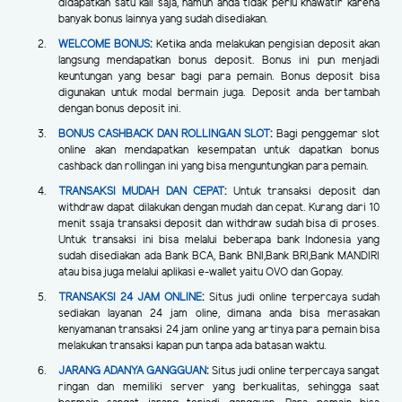
didapatkan satu kali saja, namun anda tidak perlu khawatir karena
banyak bonus lainnya yang sudah disediakan.
WELCOME BONUS
:
Ketika anda melakukan pengisian deposit akan
langsung mendapatkan bonus deposit. Bonus ini pun menjadi
keuntungan yang besar bagi para pemain. Bonus deposit bisa
digunakan untuk modal bermain juga. Deposit anda bertambah
dengan bonus deposit ini.
BONUS CASHBACK DAN ROLLINGAN SLOT
:
Bagi penggemar slot
online akan mendapatkan kesempatan untuk dapatkan bonus
cashback dan rollingan ini yang bisa menguntungkan para pemain.
TRANSAKSI MUDAH DAN CEPAT
:
Untuk transaksi deposit dan
withdraw dapat dilakukan dengan mudah dan cepat. Kurang dari 10
menit ssaja transaksi deposit dan withdraw sudah bisa di proses.
Untuk transaksi ini bisa melalui beberapa bank Indonesia yang
sudah disediakan ada Bank BCA, Bank BNI,Bank BRI,Bank MANDIRI
atau bisa juga melalui aplikasi e-wallet yaitu OVO dan Gopay.
TRANSAKSI 24 JAM ONLINE
:
Situs judi online terpercaya sudah
sediakan layanan 24 jam oline, dimana anda bisa merasakan
kenyamanan transaksi 24 jam online yang artinya para pemain bisa
melakukan transaksi kapan pun tanpa ada batasan waktu.
JARANG ADANYA GANGGUAN
:
Situs judi online terpercaya sangat
ringan dan memiliki server yang berkualitas, sehingga saat