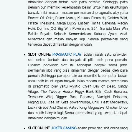
dimainkan dengan bebas oleh para pemain. Sehingga, para
pemain pun memiliki kesempatan besar untuk raih keuntungan
banyak. Inilah macam-macam permainan di pragmatic play yaitu
Power Of Odin, Poker Mania, Kutukan Piramida, Golden Wild,
Pirate Treasure, Mega Lucky Easter, Harta Ganesha, Macan
Hoki, Domino QQ Big Win, Pokerways 234, Garuda Man, Win
Battle Royale, Sejarah Kemerdekaan, Sabung Ayam, Adat
Nusantara dan masih banyak lagi. Semua permainan yang
tersedia dapat dimainkan dengan mudah.
SLOT ONLINE
PRAGMATIC PLAY
adalah salah satu provider
slot online terbaik dan banyak di pilih oleh para pemain.
Didalam provider slot ini terdapat banyak sekali jenis
permainan slot yang bisa dimainkan dengan bebas oleh para
pemain. Sehingga, para pemain pun memiliki kesempatan besar
untuk raih keuntungan banyak. Inilah macam-macam permainan
di pragmatic play yaitu Mystic Chief, Day of Dead, Candy
Village, The Tweety House, Piggy Bank Bills, Cash Bonanza,
Treasure Wild, Bigger Bass Bonanza, Starlight Princess,
Raging Bull, Rise of Giza powernudge, Chilli Heat Megaways,
Lucky Grace And Charm, Aztec King Megaways, Chicken Drop
dan masih banyak lagi. Semua permainan yang tersedia dapat
dimainkan dengan mudah.
SLOT ONLINE
JOKER GAMING
adalah provider slot online yang